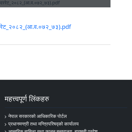
दररेट_२०८२_(आ.व.०७२_७३).pdf
महत्त्वपूर्ण लिंकहरु
नेपाल सरकारको आधिकारिक पोर्टल
प्रधानमन्त्री तथा मन्त्रिपरिषद्‍को कार्यालय
आन्तरिक मामिला तथा कानून मन्त्रालय, बागमती प्रदेश