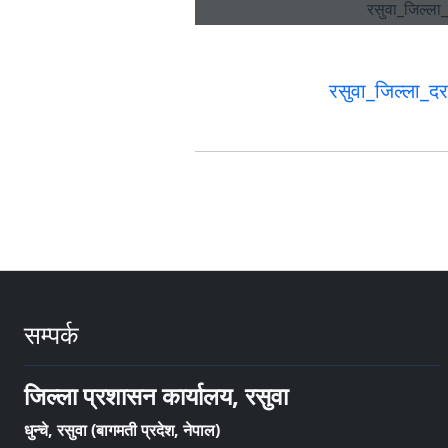
रसुवा_जिल्ला_
सम्पर्क
जिल्ला प्रशासन कार्यालय, रसुवा
धुन्चे, रसुवा (बागमती प्रदेश, नेपाल)