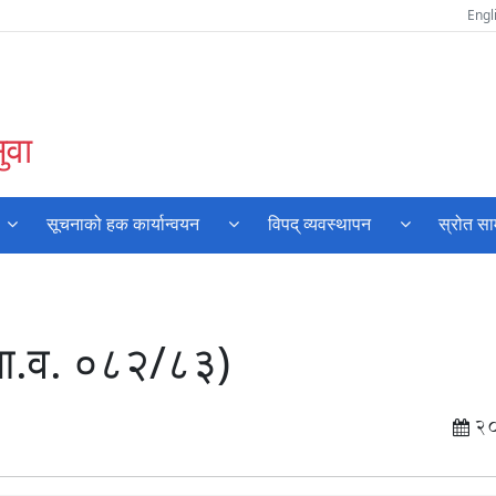
Engl
ुवा
सूचनाको हक कार्यान्वयन
विपद् व्यवस्थापन
स्रोत सा
(आ.व. ०८२/८३)
2