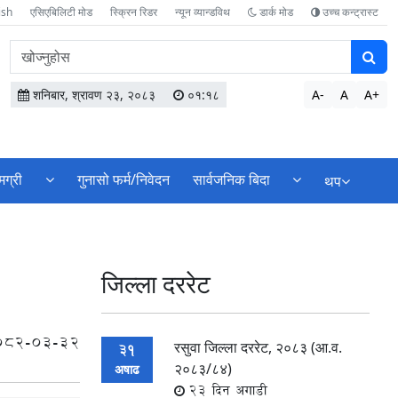
ish
एसिएबिलिटी मोड
स्क्रिन रिडर
न्यून व्यान्डविथ
डार्क मोड
उच्च कन्ट्रास्ट
वेबसाइटमा
सामग्री
खोज्नुहोस
शनिबार, श्रावण २३, २०८३
०१:१८
A-
A
A+
मग्री
गुनासो फर्म/निवेदन
सार्वजनिक बिदा
थप
जिल्ला दररेट
082-03-32
रसुवा जिल्ला दररेट, २०८३ (आ.व.
31
२०८३/८४)
अषाढ
23 दिन अगाडी