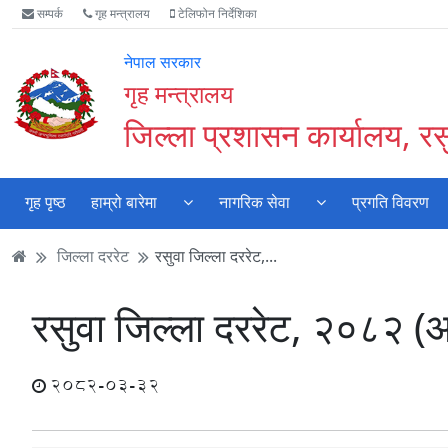
Accessibility
मुख्य
मुख्य
वेबसाइट
सम्पर्क
गृह मन्त्रालय
टेलिफोन निर्देशिका
Mode
सामाग्री
नेभिगेसन
खोजमा
सुरु
पढ्नुहाेस्
पढ्नुहाेस्
जानुहोस्
नेपाल सरकार
गर्नुहोस्
गृह मन्त्रालय
जिल्ला प्रशासन कार्यालय, रस
गृह पृष्ठ
हाम्रो बारेमा
नागरिक सेवा
प्रगति विवरण
जिल्ला दररेट
रसुवा जिल्ला दररेट,...
रसुवा जिल्ला दररेट, २०८२ 
2082-03-32