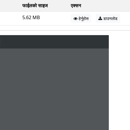
फाईलको साइज
एक्सन
5.62 MB
हेर्नुहोस
डाउनलोड