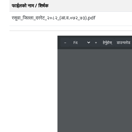
फाईलको नाम / शिर्षक
रसुवा_जिल्ला_दररेट_२०८२_(आ.व.०७२_७३).pdf