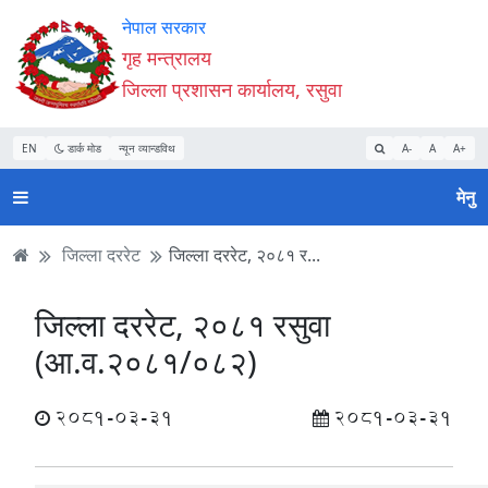
Accessibility
मुख्य
मुख्य
वेबसाइट
नेपाल सरकार
Mode
सामाग्री
नेभिगेसन
खोजमा
गृह मन्त्रालय
सुरु
पढ्नुहाेस्
पढ्नुहाेस्
जानुहोस्
जिल्ला प्रशासन कार्यालय, रसुवा
गर्नुहोस्
EN
डार्क मोड
न्यून व्यान्डविथ
A-
A
A+
मेनु
जिल्ला दररेट
जिल्ला दररेट, २०८१ र...
जिल्ला दररेट, २०८१ रसुवा
(आ.व.२०८१/०८२)
2081-03-31
2081-03-31