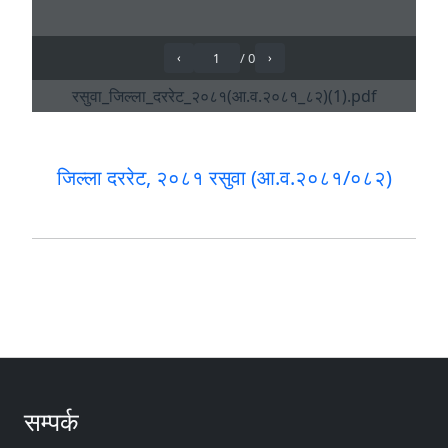
जिल्ला दररेट, २०८१ रसुवा (आ.व.२०८१/०८२)
सम्पर्क