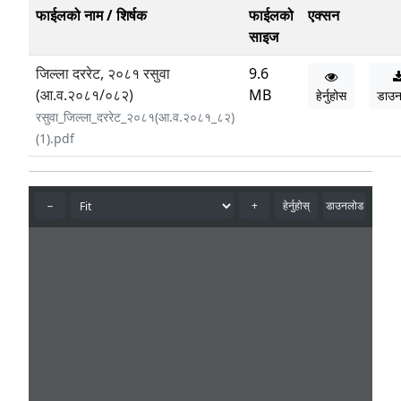
फाईलको नाम / शिर्षक
फाईलको
एक्सन
साइज
जिल्ला दररेट, २०८१ रसुवा
9.6
(आ.व.२०८१/०८२)
MB
हेर्नुहोस
डाउ
रसुवा_जिल्ला_दररेट_२०८१(आ.व.२०८१_८२)
(1).pdf