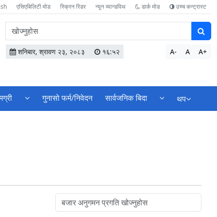
ish
एसिएबिलिटी मोड
स्क्रिन रिडर
न्यून व्यान्डविथ
डार्क मोड
उच्च कन्ट्रास्ट
वेबसाइटमा
सामग्री
खोज्नुहोस
शनिबार, श्रावण २३, २०८३
१६:५२
A-
A
A+
मग्री
गुनासो फर्म/निवेदन
सार्वजनिक बिदा
थप