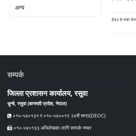
अन्य
२०८२-०४-२०
सम्पर्क
जिल्ला प्रशासन कार्यालय, रसुवा
धुन्चे, रसुवा (बागमती प्रदेश, नेपाल)
०१०-५४०१३१ र ०१०-५४००१९ २४सैं घण्टा(DEOC)
०१०-५४०१३३ अभिलेखका लागि सम्पर्क नम्बर