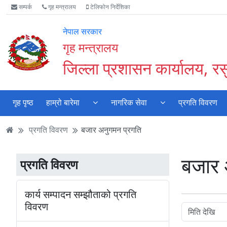
Accessibility
मुख्य
मुख्य
वेबसाइट
सम्पर्क
गृह मन्त्रालय
टेलिफोन निर्देशिका
Mode
सामाग्री
नेभिगेसन
खोजमा
सुरु
पढ्नुहाेस्
पढ्नुहाेस्
जानुहोस्
नेपाल सरकार
गर्नुहोस्
गृह मन्त्रालय
जिल्ला प्रशासन कार्यालय, रस
गृह पृष्ठ
हाम्रो बारेमा
नागरिक सेवा
प्रगति विवरण
प्रगति विवरण
बजार अनुगमन प्रगति
बजार 
प्रगति विवरण
कार्य सम्पादन सम्झौताको प्रगति
विवरण