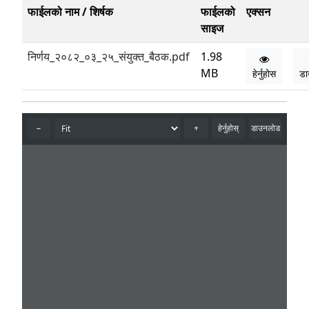
फाईलको नाम / शिर्षक
फाईलको
एक्सन
साइज
निर्णय_२०८२_०३_२५_संयुक्त_बैठक.pdf
1.98
MB
हेर्नुहोस
डा