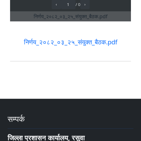
निर्णय_२०८२_०३_२५_संयुक्त_बैठक.pdf
सम्पर्क
जिल्ला प्रशासन कार्यालय, रसुवा