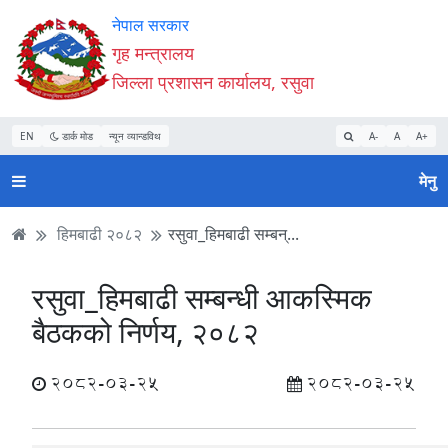
Accessibility
मुख्य
मुख्य
वेबसाइट
नेपाल सरकार
Mode
सामाग्री
नेभिगेसन
खोजमा
गृह मन्त्रालय
सुरु
पढ्नुहाेस्
पढ्नुहाेस्
जानुहोस्
जिल्ला प्रशासन कार्यालय, रसुवा
गर्नुहोस्
EN
डार्क मोड
न्यून व्यान्डविथ
A-
A
A+
मेनु
हिमबाढी २०८२
रसुवा_हिमबाढी सम्बन्...
रसुवा_हिमबाढी सम्बन्धी आकस्मिक
बैठकको निर्णय, २०८२
2082-03-25
2082-03-25