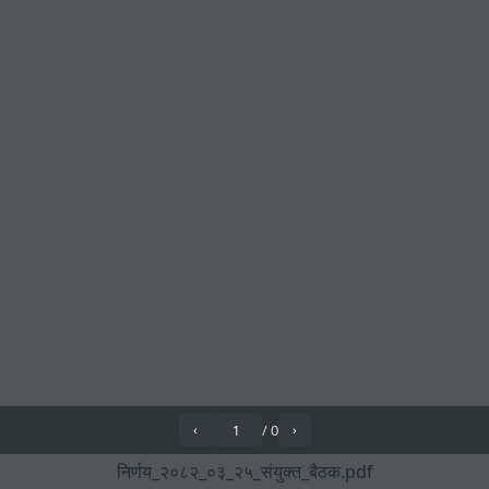
/
0
‹
›
निर्णय_२०८२_०३_२५_संयुक्त_बैठक.pdf