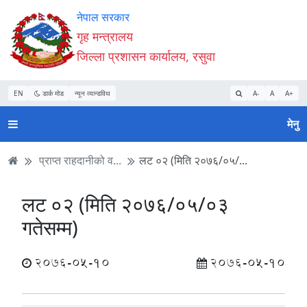
Accessibility
मुख्य
मुख्य
वेबसाइट
नेपाल सरकार
Mode
सामाग्री
नेभिगेसन
खोजमा
गृह मन्त्रालय
सुरु
पढ्नुहाेस्
पढ्नुहाेस्
जानुहोस्
जिल्ला प्रशासन कार्यालय, रसुवा
गर्नुहोस्
EN
डार्क मोड
न्यून व्यान्डविथ
A-
A
A+
मेनु
प्राप्त राहदानीको व...
लट ०२ (मिति २०७६/०५/...
लट ०२ (मिति २०७६/०५/०३
गतेसम्म)
2076-05-10
2076-05-10