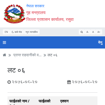
Accessibility
मुख्य
मुख्य
वेबसाइट
नेपाल सरकार
Mode
सामाग्री
नेभिगेसन
खोजमा
गृह मन्त्रालय
सुरु
पढ्नुहाेस्
पढ्नुहाेस्
जानुहोस्
जिल्ला प्रशासन कार्यालय, रसुवा
गर्नुहोस्
EN
डार्क मोड
न्यून व्यान्डविथ
A-
A
A+
मेनु
प्राप्त राहदानीको व...
लट ०६
लट ०६
2076-08-20
2076-08-20
फाईलको नाम /
फाईलको
एक्सन