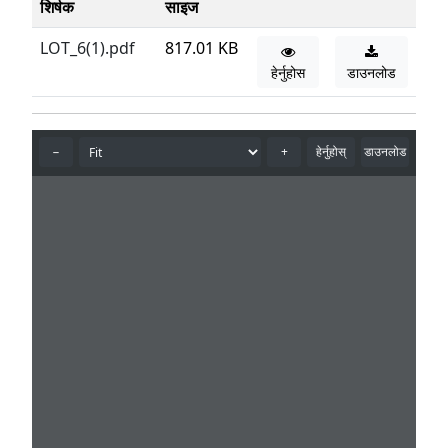
शिर्षक
साइज
LOT_6(1).pdf
817.01 KB
हेर्नुहोस
डाउनलोड