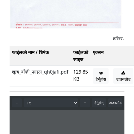
तस्बिर :
फाईलको नाम / शिर्षक
फाईलको
एक्सन
साइज
शून्य_बाँकी_फाइल_qh0jafi.pdf
129.85
KB
हेर्नुहोस
डाउनलोड