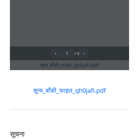
शून्य_बाँकी_फाइल_qh0jafi.pdf
सूचना