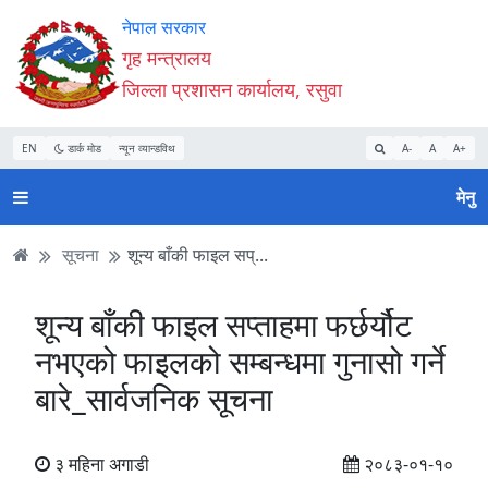
Accessibility
मुख्य
मुख्य
वेबसाइट
नेपाल सरकार
Mode
सामाग्री
नेभिगेसन
खोजमा
गृह मन्त्रालय
सुरु
पढ्नुहाेस्
पढ्नुहाेस्
जानुहोस्
जिल्ला प्रशासन कार्यालय, रसुवा
गर्नुहोस्
EN
डार्क मोड
न्यून व्यान्डविथ
A-
A
A+
मेनु
सूचना
शून्य बाँकी फाइल सप्...
शून्य बाँकी फाइल सप्ताहमा फर्छर्यौट
नभएको फाइलको सम्बन्धमा गुनासो गर्ने
बारे_सार्वजनिक सूचना
३ महिना अगाडी
२०८३-०१-१०