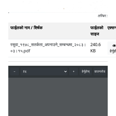
तस्बिर :
फाईलको नाम / शिर्षक
फाईलको
एक्स
साइज
रसुवा_१९७८_सतर्कता_अपनाउने_सम्बन्धमा_२०८३।
240.6
०३।१५.pdf
KB
हेर्नु