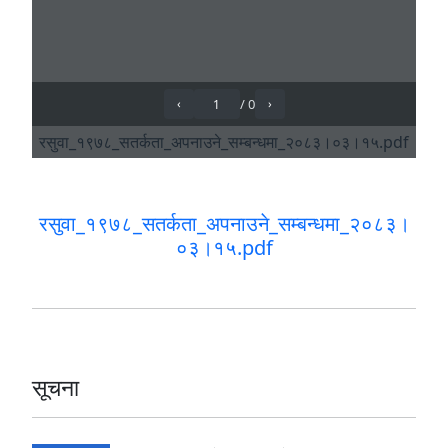
रसुवा_१९७८_सतर्कता_अपनाउने_सम्बन्धमा_२०८३।
०३।१५.pdf
सूचना