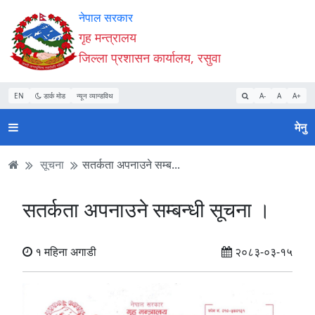
Accessibility
मुख्य
मुख्य
वेबसाइट
नेपाल सरकार
Mode
सामाग्री
नेभिगेसन
खोजमा
गृह मन्त्रालय
सुरु
पढ्नुहाेस्
पढ्नुहाेस्
जानुहोस्
जिल्ला प्रशासन कार्यालय, रसुवा
गर्नुहोस्
EN
डार्क मोड
न्यून व्यान्डविथ
A-
A
A+
मेनु
सूचना
सतर्कता अपनाउने सम्ब...
सतर्कता अपनाउने सम्बन्धी सूचना ।
१ महिना अगाडी
२०८३-०३-१५