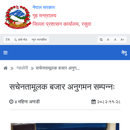
Accessibility
मुख्य
मुख्य
वेबसाइट
नेपाल सरकार
Mode
सामाग्री
नेभिगेसन
खोजमा
गृह मन्त्रालय
सुरु
पढ्नुहाेस्
पढ्नुहाेस्
जानुहोस्
जिल्ला प्रशासन कार्यालय, रसुवा
गर्नुहोस्
EN
डार्क मोड
न्यून व्यान्डविथ
A-
A
A+
मेनु
ग्यालेरी
सचेनतामूलक बजार अनुग...
सचेनतामूलक बजार अनुगमन सम्पन्नः
४ महिना अगाडी
२०८२-११-२८