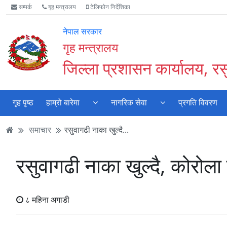
Accessibility
मुख्य
मुख्य
वेबसाइट
सम्पर्क
गृह मन्त्रालय
टेलिफोन निर्देशिका
Mode
सामाग्री
नेभिगेसन
खोजमा
सुरु
पढ्नुहाेस्
पढ्नुहाेस्
जानुहोस्
नेपाल सरकार
गर्नुहोस्
गृह मन्त्रालय
जिल्ला प्रशासन कार्यालय, रस
गृह पृष्ठ
हाम्रो बारेमा
नागरिक सेवा
प्रगति विवरण
समाचार
रसुवागढी नाका खुल्दै...
रसुवागढी नाका खुल्दै, कोरोला बन
८ महिना अगाडी