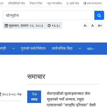
ish
एसिएबिलिटी मोड
स्क्रिन रिडर
न्यून व्यान्डविथ
डार्क मोड
उच्च कन्ट्रास्ट
वेबसाइटमा
सामग्री
खोज्नुहोस
शुक्रबार, श्रावण २२, २०८३
१३:३८
A-
A
A+
मग्री
गुनासो फर्म/निवेदन
सार्वजनिक बिदा
थप
समाचार
सेवाग्राहीको मूल्याङ्कनबाट सेवा
27
२०८२-०८-१७
सुधारको नयाँ अभ्यास, रसुवा
अषाढ
प्रशासनको "सन्तुष्टि पुस्तिका" देशमै