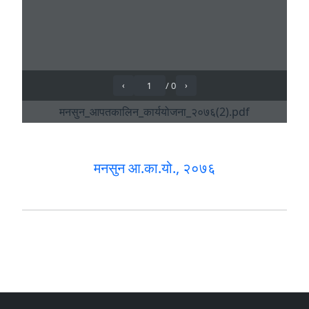
मनसुन आ.का.यो., २०७६