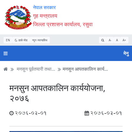
Accessibility
मुख्य
मुख्य
वेबसाइट
नेपाल सरकार
Mode
सामाग्री
नेभिगेसन
खोजमा
गृह मन्त्रालय
सुरु
पढ्नुहाेस्
पढ्नुहाेस्
जानुहोस्
जिल्ला प्रशासन कार्यालय, रसुवा
गर्नुहोस्
EN
डार्क मोड
न्यून व्यान्डविथ
A-
A
A+
मेनु
मनसुन पूर्वतयारी तथा...
मनसुन आपतकालिन कार्य...
मनसुन आपतकालिन कार्ययोजना,
२०७६
2076-03-01
2076-03-01