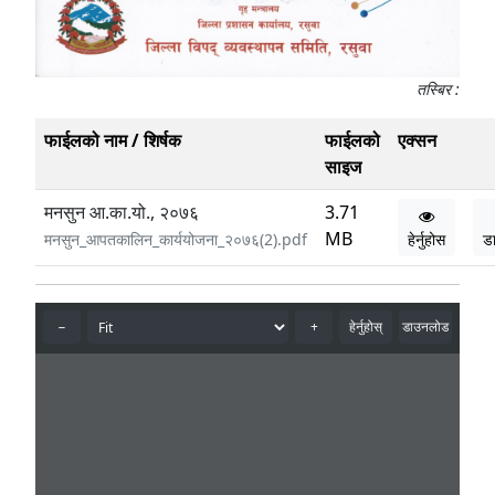
तस्बिर :
फाईलको नाम / शिर्षक
फाईलको
एक्सन
साइज
मनसुन आ.का.यो., २०७६
3.71
MB
मनसुन_आपतकालिन_कार्ययोजना_२०७६(2).pdf
हेर्नुहोस
ड