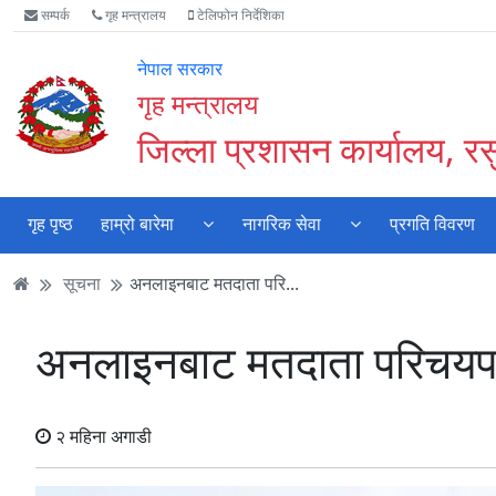
Accessibility
मुख्य
मुख्य
वेबसाइट
सम्पर्क
गृह मन्त्रालय
टेलिफोन निर्देशिका
Mode
सामाग्री
नेभिगेसन
खोजमा
सुरु
पढ्नुहाेस्
पढ्नुहाेस्
जानुहोस्
नेपाल सरकार
गर्नुहोस्
गृह मन्त्रालय
जिल्ला प्रशासन कार्यालय, रस
गृह पृष्ठ
हाम्रो बारेमा
नागरिक सेवा
प्रगति विवरण
सूचना
अनलाइनबाट मतदाता परि...
अनलाइनबाट मतदाता परिचयपत
२ महिना अगाडी