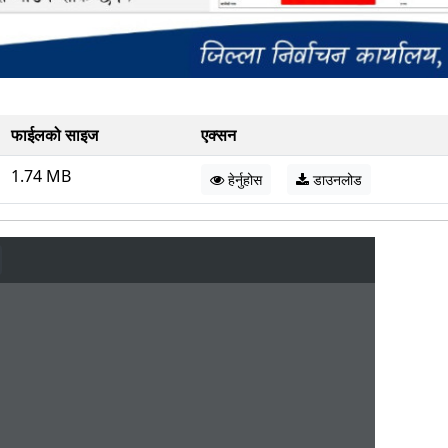
फाईलको साइज
एक्सन
1.74 MB
हेर्नुहोस
डाउनलोड