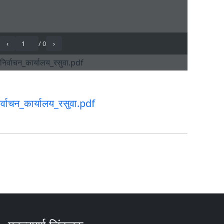
िर्वाचन_कार्यालय_रसुवा.pdf