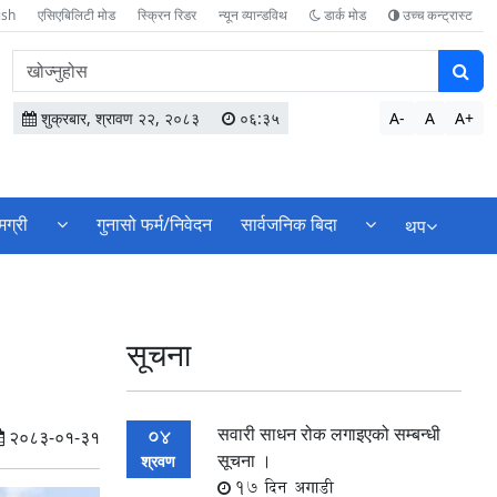
ish
एसिएबिलिटी मोड
स्क्रिन रिडर
न्यून व्यान्डविथ
डार्क मोड
उच्च कन्ट्रास्ट
वेबसाइटमा
सामग्री
खोज्नुहोस
शुक्रबार, श्रावण २२, २०८३
०६:३५
A-
A
A+
मग्री
गुनासो फर्म/निवेदन
सार्वजनिक बिदा
थप
सूचना
सवारी साधन रोक लगाइएको सम्बन्धी
04
२०८३-०१-३१
सूचना ।
श्रवण
17 दिन अगाडी