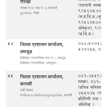
गाेरखा
(राहदानी शाखा),
गाेरखा न.पा. वडा नं. ६ हरमटारी
9856057778
gorkha,
गोर्खा
(स.प्र.जि.अ./सूचन
9856057780 (
अधिकृत), 985
(प्र.जि.अ.)
54
066-520133,
जिल्ला प्रशासन कार्यालय,
520255, 06
लमजुङ
बेसीशहर नगरपालिका वडा नं ८, लमजुङ
वेसीशहर नगरपालिका,
लमजुङ्ग
55
061-455936 (
जिल्ला प्रशासन कार्यालय,
शाखा), 061-4
कास्की
(प्रजिअ सचिवालय
पार्दी पोखरा
455075 (नागर
Pokhara Mahanagarpalika,
कास्की
प्रतिलिपी तथा ना
अभिलेख )