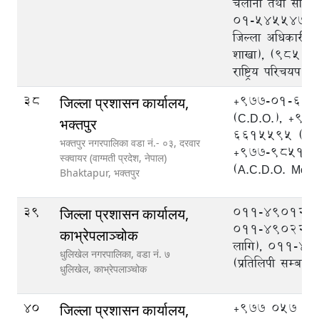
चलानी तथा सोधपु
०१-५४५५४७५ (प
जिल्ला अधिकारी का
शाखा), (९८५१
राष्ट्रिय परिचयप
38
+977-01-66
जिल्ला प्रशासन कार्यालय,
(C.D.O.), +97
भक्तपुर
6615595 (A.C
भक्तपुर नगरपालिका वडा नं.- ०३, दरवार
+977-98511
स्क्वायर (वाग्मती प्रदेश, नेपाल)
(A.C.D.O. Mobi
Bhaktapur,
भक्तपुर
39
०११-४९०१२३,
जिल्ला प्रशासन कार्यालय,
०११-४९०२२३ (
काभ्रेपलाञ्‍चोक
लागि), ०११-४
धुलिखेल नगरपालिका, वडा नं. ७
(प्रतिलिपी सम्बन्धी
धुलिखेल,
काभ्रेपलाञ्चोक
40
+977 057 52
जिल्ला प्रशासन कार्यालय,