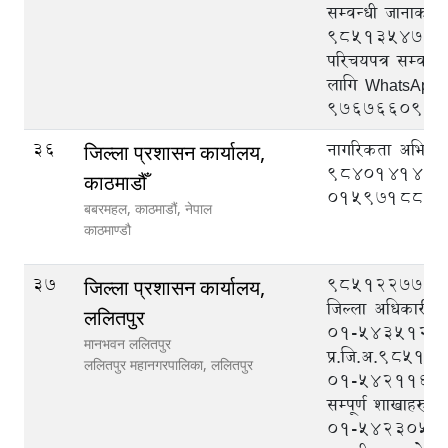
सम्वन्धी जानाकार
९८५१३५४७२७, राष
परिचयपत्र सम्वन्
लागि WhatsApp
९७६७६६०९३३
36
नागरिकता अभिलेख
जिल्ला प्रशासन कार्यालय,
9840141419
काठमाडौँ
015971880
बबरमहल, काठमाडौं, नेपाल
काठमाण्डौ
37
९८५१२२७७७७ (
जिल्ला प्रशासन कार्यालय,
जिल्ला अधिकारी),
ललितपुर
०१-५४३५१२९ 
मानभवन ललितपुर
प्र.जि.अ.9851
ललितपुर महानगरपालिका,
ललितपुर
०१-५४२११६५(पि
सम्पूर्ण शाखाहरुबा
०१-५४२३०५१ (द