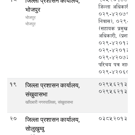
जिल्ला प्रशासन कार्यालय,
जिल्ला अधिकारी),
भोजपुर
०२९-४२०७१५ (क
भोजपुर
निवास), ०२९-
भोजपुर
(सहायक प्रमुख जि
अधिकारी, (प्रशासन
०२९-४२०१३५ना
०२९-४२०१३३/र
०२९-४२०७३० राष्
परिचय पत्र शाखा
०२९-४२०६०१
19
029562133,
जिल्ला प्रशासन कार्यालय,
029562134
संखुवासभा
खाँदबारी नगरपालिका,
संखुवासभा
20
038520132
जिल्ला प्रशासन कार्यालय,
सोलुखुम्वु