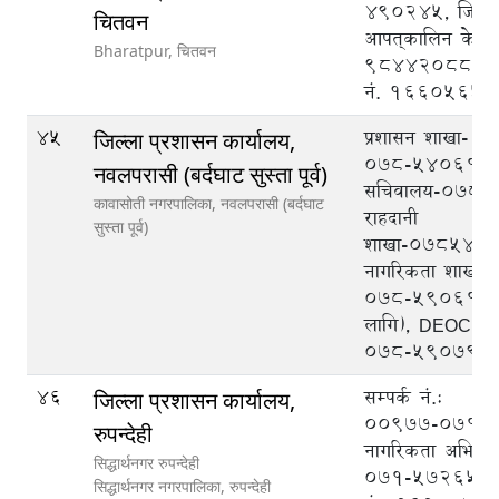
490245, जिल्ल
चितवन
आपत्‌कालिन केन्द्र 
Bharatpur,
चितवन
9844208888, ट
नं. 1660565
45
प्रशासन शाखा-
जिल्ला प्रशासन कार्यालय,
०७८-५४०६१७,
नवलपरासी (बर्दघाट सुस्ता पूर्व)
सचिवालय-०७८५
कावासोती नगरपालिका,
नवलपरासी (बर्दघाट
राहदानी
सुस्ता पूर्व)
शाखा-०७८५४०
नागरिकता शाखा-
०७८-५९०६१७ (
लागि), DEOC
०७८-५९०७९९
46
सम्पर्क नं.:
जिल्ला प्रशासन कार्यालय,
००९७७-०७१-५
रुपन्देही
नागरिकता अभिले
सिद्धार्थनगर रुपन्देही
०७१-५७२६५८
सिद्धार्थनगर नगरपालिका,
रुपन्देही