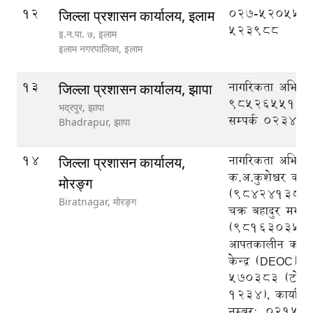
12
027-520555,
जिल्ला प्रशासन कार्यालय, इलाम
523988
इ‍‍‍‌.न.पा. ७, इलाम
इलाम नगरपालिका,
इलाम
13
नागरिकता अभिले
जिल्ला प्रशासन कार्यालय, झापा
9852655125, क
भद्रपुर, झापा
सम्पर्क ०२३४५
Bhadrapur,
झापा
14
नागरिकता अभिलेख
जिल्ला प्रशासन कार्यालय,
क.अ.कुशेश्वर का
मोरङ्ग
(9842413825)
Biratnagar,
मोरङ्ग
चक्र बहादुर मगर
(9816303540),
आपतकालीन कार्य
केन्द्र (DEOC),
570383 (टोल फ्र
1234), कार्याल
नम्बर:, 02151