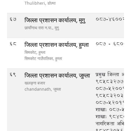
Thulibheri,
डोल्पा
67
087-460020
जिल्ला प्रशासन कार्यालय, मुगु
छायाँनाथ रारा न.पा.,
मुगु
68
०८७ - ६८००३
जिल्ला प्रशासन कार्यालय, हुम्ला
सिमकाेट, हुम्ला
सिमकाेट गाउँपालिका,
हुम्ला
69
प्रमुख जिल्ला अधि
जिल्ला प्रशासन कार्यालय, जुम्ला
९८५८३२७७७७
खलङ्गा बजार
०८७-५२००१२, स.
chandannath,
जुम्ला
९८५८३२०३८०
०८७-५२०११२, प
शाखाः ०८७-५२०१
शाखाः ९८४८०९
नागरिकता अभिलेख
९८४८३०५६८२,