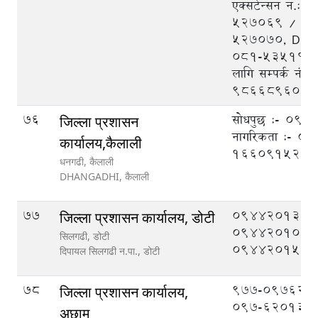
एक्सटेन्सन न.:
५२७०६९ / ५२
५२७०७०, DEO
०८१-५३५१११, 
लागि सम्पर्क नं.
9866896048
76
सोधपुछ :- 09
जिल्ला प्रशासन
नागरिकता :- 
कार्यालय,कैलाली
1660915211
धनगढी, कैलाली
DHANGADHI,
कैलाली
77
094420133,
जिल्ला प्रशासन कार्यालय, डोटी
094420108,
सिलगढी, डोटी
094420151
दिपायल सिलगढी न.पा.,
डोटी
78
977-097620
जिल्ला प्रशासन कार्यालय,
097-620133
अछाम