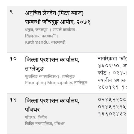
9
अनुचित लेनदेन (मिटर ब्याज)
सम्बन्धी जाँचबुझ आयोग, २०७९
धनुषा, जनकपुर । सम्पर्क कार्यालय :
सिंहदरबार, काठमाडौँ ।
Kathmandu,
काठमाण्डौ
10
नागरिकता फाँट 
जिल्ला प्रशासन कार्यालय,
460270, आर्थिक
ताप्लेजुङ
फाँट : 024-4
फुङलिङ नगरपालिका-३, ताप्लेजुङ
स्थानीय प्रशासन 
Phungling Municipality,
ताप्लेजुङ
460191
100
11
०२४५२२०८८,
जिल्ला प्रशासन कार्यालय,
०२४५२२२५०
पाँचथर
१६६०२४५२११
पाँचथर, फिदिम
फिदिम नगरपालिका,
पाँचथर