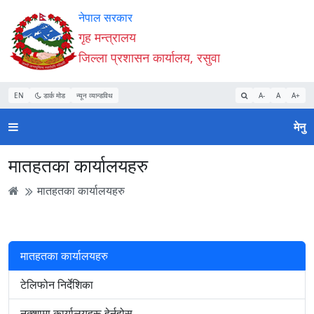
Accessibility
मुख्य
मुख्य
वेबसाइट
नेपाल सरकार
Mode
सामाग्री
नेभिगेसन
खोजमा
गृह मन्त्रालय
सुरु
पढ्नुहाेस्
पढ्नुहाेस्
जानुहोस्
जिल्ला प्रशासन कार्यालय, रसुवा
गर्नुहोस्
EN
डार्क मोड
न्यून व्यान्डविथ
A-
A
A+
मेनु
मातहतका कार्यालयहरु
मातहतका कार्यालयहरु
मातहतका कार्यालयहरु
टेलिफोन निर्देशिका
नक्शामा कार्यालयहरू हेर्नुहोस्