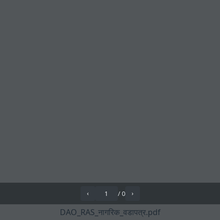
/
0
‹
›
DAO_RAS_नागरिक_वडापत्र.pdf