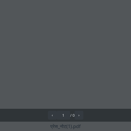
/
0
‹
›
प्रेस_नोट(1).pdf